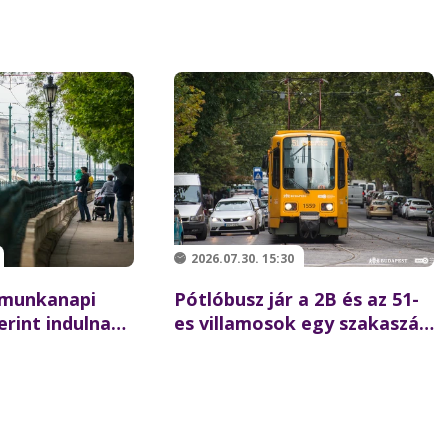
2026.07.30. 15:30
 munkanapi
Pótlóbusz jár a 2B és az 51-
rint indulnak
es villamosok egy szakaszán
k
augusztus 1-től 19-ig