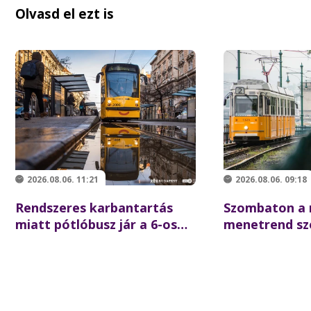
Olvasd el ezt is
2026.08.06. 11:21
2026.08.06. 09:18
Rendszeres karbantartás
Szombaton a
miatt pótlóbusz jár a 6-os
menetrend sze
villamos helyett csütörtök
a BKK-járato
éjszaka