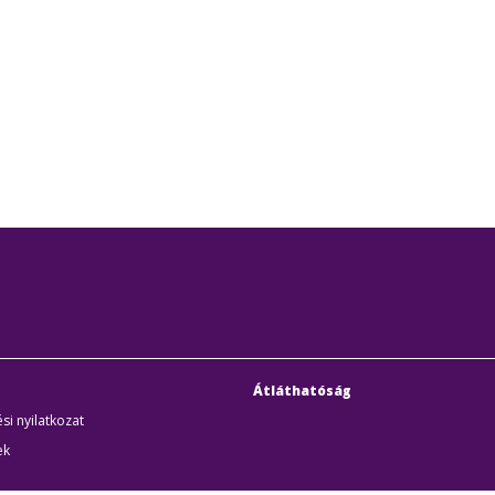
Átláthatóság
si nyilatkozat
ek