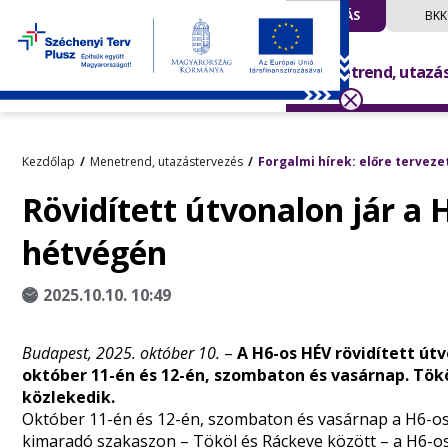
UTAZÁS
BKK
Menetrend, utazá
Kezdőlap
Menetrend, utazástervezés
Forgalmi hírek: előre terveze
Rövidített útvonalon jár a 
hétvégén
2025.10.10. 10:49
Budapest, 2025. október 10.
–
A H6-os HÉV rövidített út
október 11-én és 12-én, szombaton és vasárnap. Tökö
közlekedik.
Október 11-én és 12-én, szombaton és vasárnap a H6-os 
kimaradó szakaszon – Tököl és Ráckeve között – a H6-os