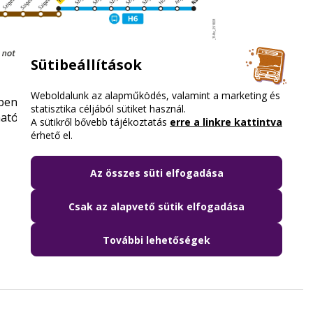
Sütibeállítások
Weboldalunk az alapműködés, valamint a marketing és
ben és
a bkk.hu/menetrendek
weboldalon.
statisztika céljából sütiket használ.
atók.
A sütikről bővebb tájékoztatás
erre a linkre kattintva
érhető el.
Az összes süti elfogadása
Csak az alapvető sütik elfogadása
További lehetőségek