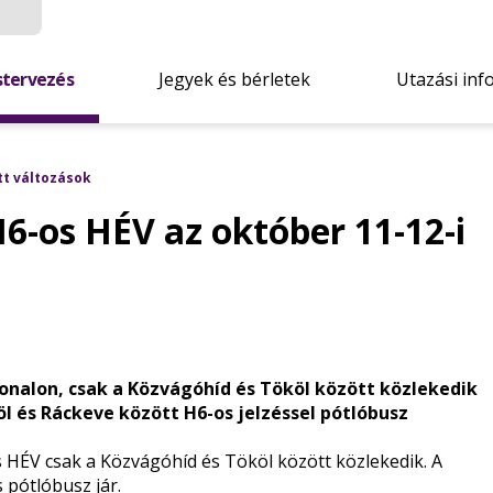
stervezés
Jegyek és bérletek
Utazási inf
tt változások
H6-os HÉV az október 11-12-i
vonalon, csak a Közvágóhíd és Tököl között közlekedik
l és Ráckeve között H6-os jelzéssel pótlóbusz
HÉV csak a Közvágóhíd és Tököl között közlekedik. A
 pótlóbusz jár.