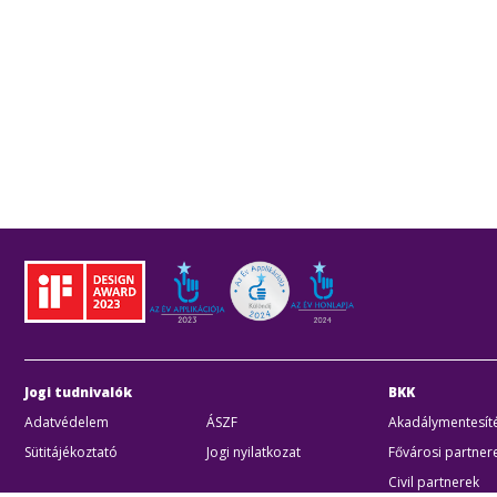
Jogi tudnivalók
BKK
Adatvédelem
ÁSZF
Akadálymentesíté
Sütitájékoztató
Jogi nyilatkozat
Fővárosi partner
Civil partnerek