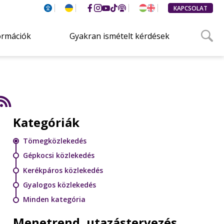
KAPCSOLAT
ormációk
Gyakran ismételt kérdések
Kategóriák
Tömegközlekedés
Gépkocsi közlekedés
Kerékpáros közlekedés
Gyalogos közlekedés
Minden kategória
Menetrend, utazástervezés