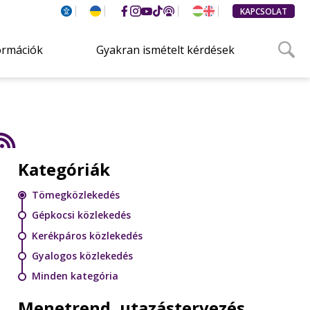
KAPCSOLAT
ormációk
Gyakran ismételt kérdések
Kategóriák
Tömegközlekedés
Gépkocsi közlekedés
Kerékpáros közlekedés
Gyalogos közlekedés
Minden kategória
Menetrend, utazástervezés