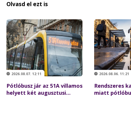
Olvasd el ezt is
2026.08.07. 12:11
2026.08.06. 11:21
Pótlóbusz jár az 51A villamos
Rendszeres k
helyett két augusztusi
miatt pótlóbus
hétvégén
villamos hely
éjszaka