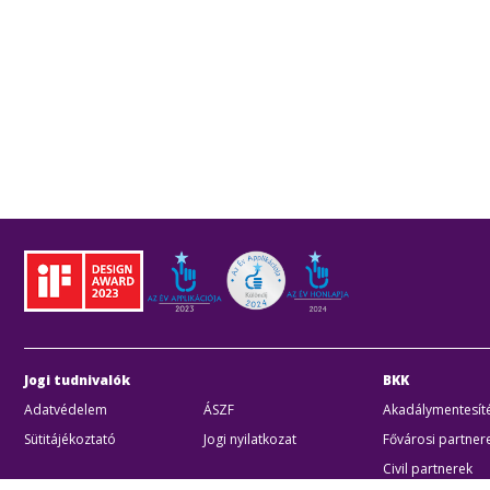
Jogi tudnivalók
BKK
Adatvédelem
ÁSZF
Akadálymentesíté
Sütitájékoztató
Jogi nyilatkozat
Fővárosi partner
Civil partnerek