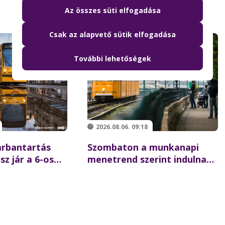
Az összes süti elfogadása
Csak az alapvető sütik elfogadása
További lehetőségek
2026.08.06. 09:18
arbantartás
Szombaton a munkanapi
z jár a 6-os
menetrend szerint indulnak
ett csütörtök
a BKK-járatok