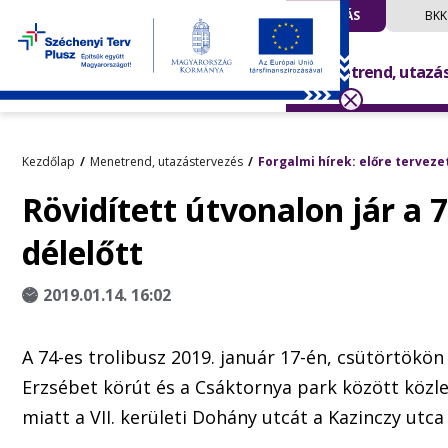
UTAZÁS
BKK
Menetrend, utazá
Kezdőlap
Menetrend, utazástervezés
Forgalmi hírek: előre terveze
Rövidített útvonalon jár a 7
délelőtt
2019.01.14. 16:02
A 74-es trolibusz 2019. január 17-én, csütörtökön 
Erzsébet körút és a Csáktornya park között közl
miatt a VII. kerületi Dohány utcát a Kazinczy utca