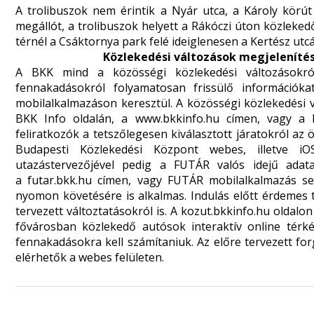
A trolibuszok nem érintik a Nyár utca, a Károly körút
megállót, a trolibuszok helyett a Rákóczi úton közleked
térnél a Csáktornya park felé ideiglenesen a Kertész ut
Közlekedési változások megjelenítés
A BKK mind a közösségi közlekedési változásokról
fennakadásokról folyamatosan frissülő információka
mobilalkalmazáson keresztül. A közösségi közlekedési 
BKK Info oldalán, a
www.bkkinfo.hu
címen, vagy a B
feliratkozók a tetszőlegesen kiválasztott járatokról az
Budapesti Közlekedési Központ webes, illetve iO
utazástervezőjével pedig a FUTÁR valós idejű adat
a
futar.bkk.hu
címen, vagy FUTÁR mobilalkalmazás seg
nyomon követésére is alkalmas. Indulás előtt érdemes t
tervezett változtatásokról is. A
kozut.bkkinfo.hu
oldalon 
fővárosban közlekedő autósok interaktív online térké
fennakadásokra kell számítaniuk. Az előre tervezett f
elérhetők a webes felületen.