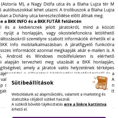
 (Astoria M), a Nagy Diófa utca és a Blaha Lujza tér M
ő autóbuszokkal lehet utazni. A trolibuszok a Blaha Lujza
cában a Dohány utca kereszteződése előtt állnak meg.
e a BKK INFO és a BKK FUTÁR felületén
 és a kedvencnek jelölt járatokról, mind a közúti
t nyújt a honlapján, vagy okostelefonokra letölthető
változásokról személyre szabott információk érhetők el a
KK Info mobilalkalmazásban. A járatfigyelő funkcióra
 összes információt azonnal megkapják akár e-mailen is. A
S, Android és Windows mobilfelületen is elérhető
ai alapján tervezheti meg utazását a BKK honlapján,
ítségével, amely a járatok valós helyzetének térképes
ájékozódni a pillanatnyi közlekedési lehetőségekről és a
valós idejű közúti közlekedési információk érhetőek el. A
Sütibeállítások
p segítségével tájékozódhatnak arról, hogy hol milyen
orgalomkorlátozások már napokkal az életbe lépésük előtt
Weboldalunk az alapműködés, valamint a marketing és
statisztika céljából sütiket használ.
A sütikről bővebb tájékoztatás
erre a linkre kattintva
érhető el.