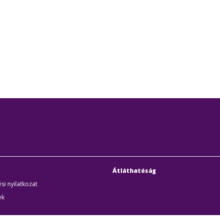
Átláthatóság
si nyilatkozat
ek