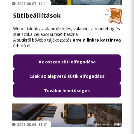
2026.08.07. 12:11
Sütibeállítások
Pótlóbusz jár az 51A villamos helyett két
augusztusi hétvégén
Weboldalunk az alapműködés, valamint a marketing és
statisztika céljából sütiket használ.
A sütikről bővebb tájékoztatás
erre a linkre kattintva
érhető el.
Az összes süti elfogadása
Csak az alapvető sütik elfogadása
További lehetőségek
2026.08.06. 11:21