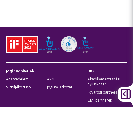
Jogi tudnivalók
BKK
Adatvédelem
ÁSZF
Akadálymentesítési
nyilatkozat
Sütitájékoztató
Jogi nyilatkozat
Fővárosi partnerek
Civil partnerek
Kiberbiztonsági
auditigazolás
Egyéb
Átláthatóság
Oldaltérkép