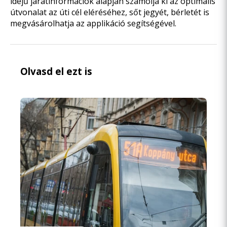
idejű járatinformációk alapján számolja ki az optimális
útvonalat az úti cél eléréséhez, sőt jegyét, bérletét is
megvásárolhatja az applikáció segítségével.
Olvasd el ezt is