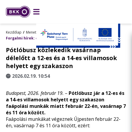
Kezdőlap
Menetrend, utazástervezés
Forgalmi hírek: előre tervezett változások
Pótlóbusz közlekedik vasárnap
délelőtt a 12-es és a 14-es villamosok
helyett egy szakaszon
2026.02.19. 10:54
Budapest, 2026. február 19.
–
Pótlóbusz jár a 12-es és
a 14-es villamosok helyett egy szakaszon
faápolási munkák miatt február 22-én, vasárnap 7
és 11 óra között.
Faápolási munkákat végeznek Újpesten február 22-
én, vasárnap 7 és 11 óra között, ezért: