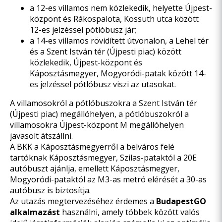
a 12-es villamos nem közlekedik, helyette Újpest-
központ és Rákospalota, Kossuth utca között
12-es jelzéssel pótlóbusz jár;
a 14-es villamos rövidített útvonalon, a Lehel tér
és a Szent István tér (Újpesti piac) között
közlekedik, Újpest-központ és
Káposztásmegyer, Mogyoródi-patak között 14-
es jelzéssel pótlóbusz viszi az utasokat.
A villamosokról a pótlóbuszokra a Szent István tér
(Újpesti piac) megállóhelyen, a pótlóbuszokról a
villamosokra Újpest-központ M megállóhelyen
javasolt átszállni.
A BKK a Káposztásmegyerről a belváros felé
tartóknak Káposztásmegyer, Szilas-pataktól a 20E
autóbuszt ajánlja, emellett Káposztásmegyer,
Mogyoródi-pataktól az M3-as metró elérését a 30-as
autóbusz is biztosítja.
Az utazás megtervezéséhez érdemes a
BudapestGO
alkalmazást
használni, amely többek között valós