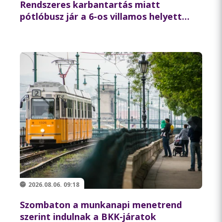
Rendszeres karbantartás miatt
pótlóbusz jár a 6-os villamos helyett
csütörtök éjszaka
2026.08.06. 09:18
Szombaton a munkanapi menetrend
szerint indulnak a BKK-járatok