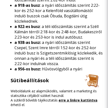
időszámítás szerint 2:02-kor indul.
a 918-as busz
: a nyári időszámítás szerint 2:22-
kor és 2:52-kor a Kelenföld vasútállomástól
induló buszok csak Óbuda, Bogdáni útig
közlekednek.
a 922-es busz
: a téli időszámítás szerint a Széll
Kálmán térről 2:18-kor és 2:48-kor, Budakesziről
2:23-kor és 2:53-kor is indul autóbusz.
a 938-as busz:
a nyári időszámítás szerint
Csepel, Szent Imre térről 1:52-kor és 2:52-kor
induló busz is Szigetszentmiklósig közlekedik, és
onnan a nyári és a téli időszámítás szerint is
2:22-kor indulnak vissza.
a 956-os busz:
Hűvösvölgyből a nyári
időszámítás szerint 2:29-kor induló járat
Rákoskeresztúr, városközpont után tovább
Sütibeállítások
közlekedik Pécel, Kun József utcáig.
a 972-es busz:
a Móricz Zsigmond körtérről
Weboldalunk az alapműködés, valamint a marketing és
nyári időszámítás szerint 2:36-kor induló járat a
statisztika céljából sütiket használ.
A sütikről bővebb tájékoztatás
erre a linkre kattintva
Tükörhegy érintése után a törökbálinti Márta
érhető el.
utcát is érintve közlekedik a Nyár utcáig.