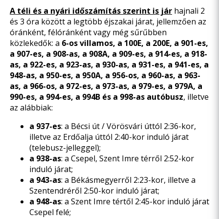
A téli és a nyári időszámítás szerint is jár
hajnali 2
és 3 óra között
a legtöbb éjszakai járat, jellemzően az
óránként, félóránként vagy még sűrűbben
közlekedők: a
6-os villamos, a 100E, a 200E, a 901-es,
a 907-es, a 908-as, a 908A, a 909-es, a 914-es, a 918-
as, a 922-es, a 923-as, a 930-as, a 931-es, a 941-es, a
948-as, a 950-es, a 950A, a 956-os, a 960-as, a 963-
as, a 966-os, a 972-es, a 973-as, a 979-es, a 979A, a
990-es, a 994-es, a 994B és a 998-as autóbusz
, illetve
az alábbiak:
a
937-es
: a Bécsi út / Vörösvári úttól 2:36-kor,
illetve az Erdőalja úttól 2:40-kor induló járat
(telebusz-jelleggel);
a
938-as
: a Csepel, Szent Imre térről 2:52-kor
induló járat;
a
943-as
: a Békásmegyerről 2:23-kor, illetve a
Szentendréről 2:50-kor induló járat;
a
948-as
: a Szent Imre tértől 2:45-kor induló járat
Csepel felé;