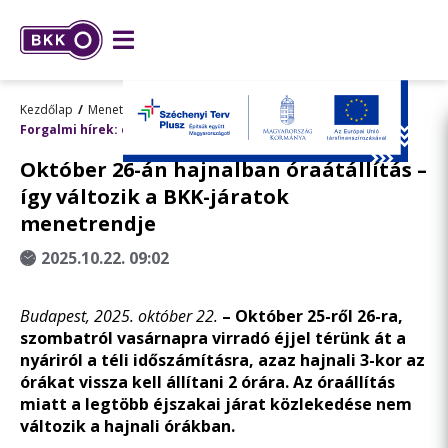
Kezdőlap
Menetrend, utazástervezés
Forgalmi hírek: előre tervezett változások
Október 26-án hajnalban óraátállítás –
így változik a BKK-járatok
menetrendje
2025.10.22. 09:02
Budapest, 2025. október 22.
– Október 25-ről 26-ra,
szombatról vasárnapra virradó éjjel térünk át a
nyáriról a téli időszámításra, azaz hajnali 3-kor az
órákat vissza kell állítani 2 órára. Az óraállítás
miatt a legtöbb éjszakai járat közlekedése nem
változik a hajnali órákban.