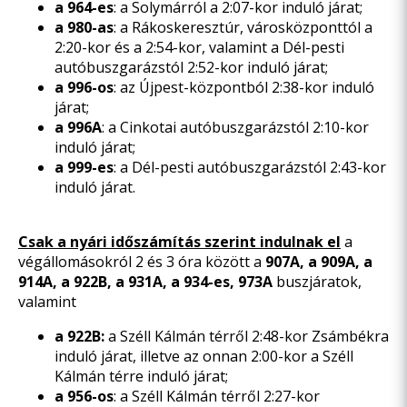
a 964-es
: a Solymárról a 2:07-kor induló járat;
a 980-as
: a Rákoskeresztúr, városközponttól a
2:20-kor és a 2:54-kor, valamint a Dél-pesti
autóbuszgarázstól 2:52-kor induló járat;
a 996-os
: az Újpest-központból 2:38-kor induló
járat;
a 996A
: a Cinkotai autóbuszgarázstól 2:10-kor
induló járat;
a
999-es
: a Dél-pesti autóbuszgarázstól 2:43-kor
induló járat.
Csak a nyári időszámítás szerint indulnak el
a
végállomásokról 2 és 3 óra között a
907A, a 909A, a
914A, a 922B, a 931A, a 934-es, 973A
buszjáratok,
valamint
a 922B:
a Széll Kálmán térről 2:48-kor Zsámbékra
induló járat, illetve az onnan 2:00-kor a Széll
Kálmán térre induló járat;
a 956-os
: a Széll Kálmán térről 2:27-kor