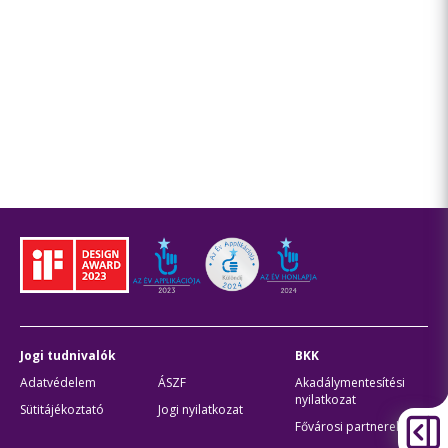
Jogi tudnivalók
BKK
Adatvédelem
ÁSZF
Akadálymentesítési
nyilatkozat
Sütitájékoztató
Jogi nyilatkozat
Fővárosi partnerek