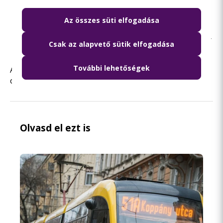
a 990-es busz:
a nyári időszámítás szerint
Normafától 2:51-kor induló járat a teljes
Az összes süti elfogadása
vonalon, Rákoskert érintésével közlekedik.
a 999-es busz:
a téli időszámítás szerint 2:20-kor
Csak az alapvető sütik elfogadása
is indul busz a Határ úttól.
További lehetőségek
A
916-os és a 968-as
járatok közlekedését az
óraátállítás nem befolyásolja
Olvasd el ezt is