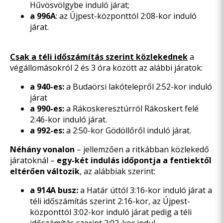
Hűvösvölgybe induló járat;
a 996A
: az Újpest-központtól 2:08-kor induló
járat.
Csak a téli időszámítás szerint közlekednek
a
végállomásokról 2 és 3 óra között az alábbi járatok:
a 940-es:
a Budaörsi lakótelepről 2:52-kor induló
járat
a 990-es:
a Rákoskeresztúrról Rákoskert felé
2:46-kor induló járat.
a 992-es:
a 2:50-kor Gödöllőről induló járat.
Néhány vonalon
– jellemzően a ritkábban közlekedő
járatoknál –
egy-két indulás időpontja a fentiektől
eltérően változik
, az alábbiak szerint:
a 914A busz:
a Határ úttól 3:16-kor induló járat a
téli időszámítás szerint 2:16-kor, az Újpest-
központtól 3:02-kor induló járat pedig a téli