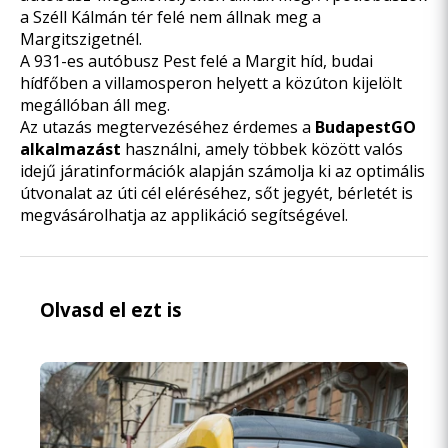
a Széll Kálmán tér felé nem állnak meg a
Margitszigetnél.
A 931-es autóbusz
Pest felé a Margit híd, budai
hídfőben a villamosperon helyett a közúton kijelölt
megállóban áll meg.
Az utazás megtervezéséhez érdemes a
BudapestGO
alkalmazást
használni, amely többek között valós
idejű járatinformációk alapján számolja ki az optimális
útvonalat az úti cél eléréséhez, sőt jegyét, bérletét is
megvásárolhatja az applikáció segítségével.
Olvasd el ezt is