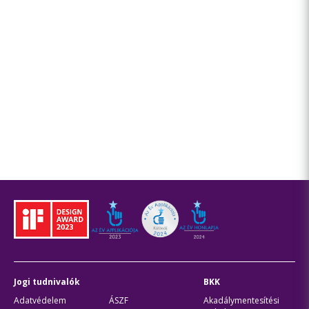
Jogi tudnivalók
BKK
Adatvédelem
ÁSZF
Akadálymentesítési