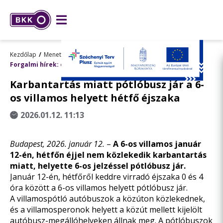
Kezdőlap
Menetrend, utazástervezés
Forgalmi hírek: előre tervezett változások
Karbantartás miatt pótlóbusz jár a 6-
os villamos helyett hétfő éjszaka
2026.01.12. 11:13
Budapest, 2026. január 12.
–
A
6-os villamos január
12-én, hétfőn éjjel nem közlekedik karbantartás
miatt, helyette 6-os jelzéssel pótlóbusz jár.
Január 12-én, hétfőről keddre virradó éjszaka 0 és 4
óra között a 6-os villamos helyett pótlóbusz jár.
A villamospótló autóbuszok a közúton közlekednek,
és a villamosperonok helyett a közút mellett kijelölt
autóbusz-megállóhelyeken állnak meg. A pótlóbuszok