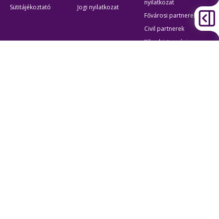
nyilatkozat
Sütitájékoztató
Jogi nyilatkozat
Fővárosi partnerek
Civil partnerek
Kiberbiztonsági
auditigazolás
Egyéb
Átláthatóság
Oldaltérkép
Akadálymentes beállítások
Sütibeállítások
BKK Budapesti Közlekedési Központ
Zártkörűen Működő Részvénytársaság
Cégjegyzékszám:
01-10-046840
Cím:
1075 Budapest, Rumbach Sebestyén utca 19-21
Telefon:
+36 1 3 255 255
E-mail:
bkk@bkk.hu