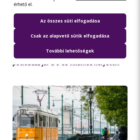
érhető el.
Az összes süti elfogadása
Csak az alapvető sütik elfogadása
2026.08.06. 11:21
További lehetőségek
Rendszeres karbantartás miatt
pótlóbusz jár a 6-os villamos helyett
csütörtök éjszaka