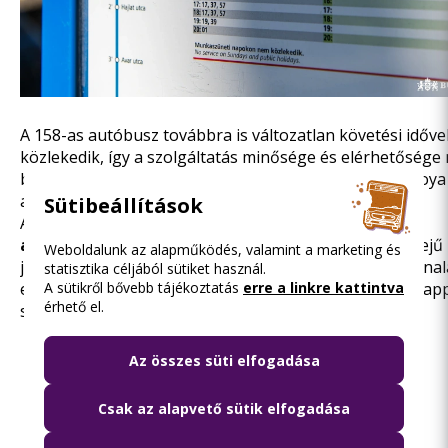
A 158-as autóbusz továbbra is változatlan követési időve
közlekedik, így a szolgáltatás minősége és elérhetősége 
buszok ugyanolyan sűrűn indulnak, mint eddig. A Savoya 
autóbusz változatlan útvonalon közlekedik.
Sütibeállítások
Az utazás megtervezéséhez érdemes a
BudapestGO
alkalmazást
használni, amely többek között valós idejű
Weboldalunk az alapműködés, valamint a marketing és
járatinformációk alapján számolja ki az optimális útvonala
statisztika céljából sütiket használ.
eléréséhez, sőt jegyét, bérletét is megvásárolhatja az app
A sütikről bővebb tájékoztatás
erre a linkre kattintva
érhető el.
segítségével.
Fotógaléria
(1)
Az összes süti elfogadása
Csak az alapvető sütik elfogadása