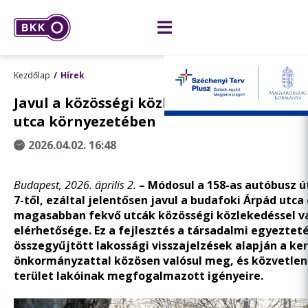
Kezdőlap
Hírek
Javul a közösségi közlekedés Budafokon 
utca környezetében
2026.04.02. 16:48
Budapest, 2026. április 2.
–
Módosul a 158-as autóbusz út
7-től, ezáltal jelentősen javul a budafoki Árpád utca 
magasabban fekvő utcák közösségi közlekedéssel v
elérhetősége. Ez a fejlesztés a társadalmi egyeztet
összegyűjtött lakossági visszajelzések alapján a ker
önkormányzattal közösen valósul meg, és közvetlenü
terület lakóinak megfogalmazott igényeire.