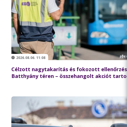
2026.08.06. 11:08
Célzott nagytakarítás és fokozott ellenőrzés
Batthyány téren – összehangolt akciót tarto
partnereivel a BKK