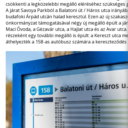
csökkenti a legközelebbi megálló eléréséhez szükséges g
A járat Savoya Parkból a Balatoni út / Háros utca irányába
budafoki Árpád utcán halad keresztül. Ezen az új szakasz
önkormányzat támogatásával négy új megálló épült a jár
Maci Óvoda, a Gézavár utca, a Hajlat utca és az Avar utca. 
részeként egy további megálló is épült: a Kereszt utca me
áthelyezték a 158-as autóbusz számára a kereszteződés 