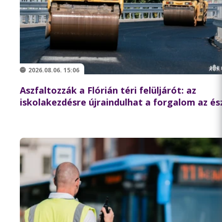
2026.08.06. 15:06
Aszfaltozzák a Flórián téri felüljárót: az
iskolakezdésre újraindulhat a forgalom az és