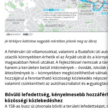
(A térképre kattintva nagyobb méretben jelenik meg az ábra)
A Fehérvári úti villamosokkal, valamint a Budafoki úti a
utazók könnyebben érhetik el az Árpád utcát és a környe
magasabban fekvő utcákat. A fejlesztéssel nemcsak a távo
hanem a kerületen belüli intézmények – óvodák, iskolák
létesítmények is – könnyebben megközelíthetővé válnak
hozzájárul a fenntartható közösségi közlekedés népszer
valamint csökkentheti az autóhasználatot és
a
gyaloglási
Bővülő lefedettség, kényelmesebb hozzáfér
közösségi közlekedéshez
A 158-as busz új útvonala bővíti a területi lefedettséget