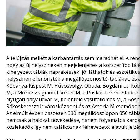
A felújítás mellett a karbantartás sem maradhat el.
A ren
hogy az új helyszíneken megjelenjenek a korszerűbb tájé
kihelyezett táblák naprakészek, jól láthatók és esztétik
helyszínen ellenőrizték a megállóazonosító-táblákat, és aho
Kőbánya-Kispest M, Hűvösvölgy, Óbuda, Bogdáni út, Kőbá
M, a Móricz Zsigmond körtér M, a Puskás Ferenc Stadion 
Nyugati pályaudvar M, Kelenföld vasútállomás M, a Bosn
Rákoskeresztúr városközpont és az Astoria M csomópon
Az elmúlt évben összesen 330 megállóoszlopon 850 táblát h
nemcsak a hálózat növekedése, hanem folyamatos karbant
közlekedők így nem találkoznak félrevezető, elavult jelzé