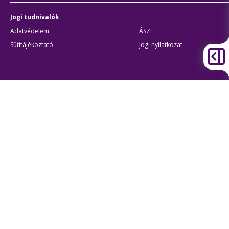
Jogi tudnivalók
Adatvédelem
ÁSZF
Sütitájékoztató
Jogi nyilatkozat
Átláthatóság
Akadálymentes beállítások
BKK Budapesti Közlekedési Központ
Zártkörűen Működő Részvénytársaság
Cégjegyzékszám:
01-10-046840
Cím:
1075 Budapest, Rumbach Sebestyén utca 19-21
Telefon:
+36 1 3 255 255
E-mail:
bkk@bkk.hu