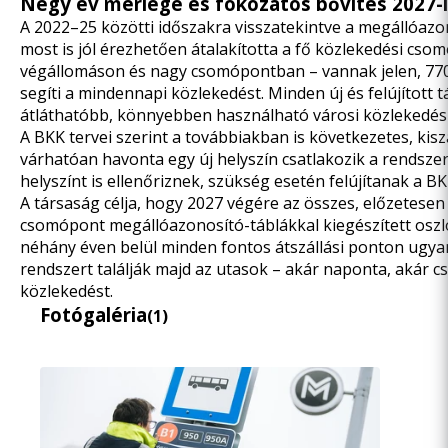
Négy év mérlege és fokozatos bővítés 2027-
A 2022–25 közötti időszakra visszatekintve a megállóazo
most is jól érezhetően átalakította a fő közlekedési cso
végállomáson és nagy csomópontban – vannak jelen, 77
segíti a mindennapi közlekedést. Minden új és felújított t
átláthatóbb, könnyebben használható városi közlekedési
A BKK tervei szerint a továbbiakban is következetes, kisz
várhatóan havonta egy új helyszín csatlakozik a rendsze
helyszínt is ellenőriznek, szükség esetén felújítanak a B
A társaság célja, hogy 2027 végére az összes, előzetesen
csomópont megállóazonosító-táblákkal kiegészített oszlo
néhány éven belül minden fontos átszállási ponton ugyan
rendszert találják majd az utasok – akár naponta, akár c
közlekedést.
Fotógaléria
(1)