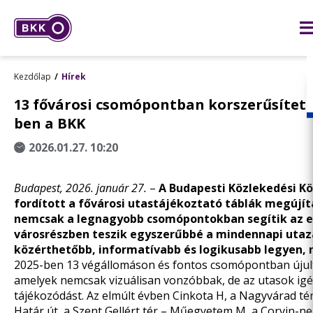
Kezdőlap
Hírek
13 fővárosi csomópontban korszerűsített
ben a BKK
2026.01.27. 10:20
Budapest, 2026. január 27.
–
A Budapesti Közlekedési Kö
fordított a fővárosi utastájékoztató táblák megújí
nemcsak a legnagyobb csomópontokban segítik az e
városrészben teszik egyszerűbbé a mindennapi utazá
közérthetőbb, informatívabb és logikusabb legyen, 
2025-ben 13 végállomáson és fontos csomópontban újul
amelyek nemcsak vizuálisan vonzóbbak, de az utasok igény
tájékozódást. Az elmúlt évben Cinkota H, a Nagyvárad tér
Határ út, a Szent Gellért tér – Műegyetem M, a Corvin-n