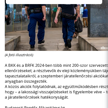
(A fotó illusztráció)
A BKK és a BRFK 2024-ben több mint 200-szor szervezet
ellenőrzéseket; a résztvevők
év eleji közleményükben
táj
tapasztalataikról, a szeptemberi járatellenőrzési akcióka
anyagban
összegezték.
A közös akciók folytatódnak, az együttműködésben részt 
hogy – a lakossági visszajelzéseket is figyelembe véve – 
a járatellenőrzések hatékonyságát.
Budapesti Rendőr-főkapitányság