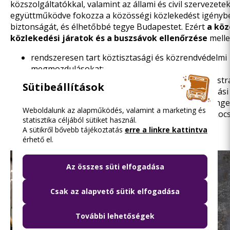
közszolgáltatókkal, valamint az állami és civil szervezet
együttműködve fokozza a közösségi közlekedést igényb
biztonságát, és élhetőbbé tegye Budapestet. Ezért
a köz
közlekedési járatok és a buszsávok ellenőrzése
melle
rendszeresen tart köztisztasági és közrendvédelmi
megmozdulásokat;
sőt a BKK és a Budapesti Rendőr-főkapitányság
str
Sütibeállítások
együttműködése
kiterjed a Budapest közigazgatási
szolgáltató taxik, illetve az engedéllyel vagy az eng
Weboldalunk az alapműködés, valamint a marketing és
személyszállítási feladatokat végző személygépkocs
statisztika céljából sütiket használ.
is.
A sütikről bővebb tájékoztatás
erre a linkre kattintva
érhető el.
Az összes süti elfogadása
Csak az alapvető sütik elfogadása
További lehetőségek