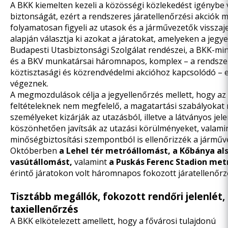
A BKK kiemelten kezeli a közösségi közlekedést igénybe
biztonságát, ezért a rendszeres járatellenőrzési akciók m
folyamatosan figyeli az utasok és a járművezetők visszajel
alapján választja ki azokat a járatokat, amelyeken a jegy
Budapesti Utasbiztonsági Szolgálat rendészei, a BKK-m
és a BKV munkatársai háromnapos, komplex – a rendsze
köztisztasági és közrendvédelmi akcióhoz kapcsolódó – 
végeznek.
A megmozdulások célja a jegyellenőrzés mellett, hogy az
feltételeknek nem megfelelő, a magatartási szabályoka
személyeket kizárják az utazásból, illetve a látványos jel
köszönhetően javítsák az utazási körülményeket, valami
minőségbiztosítási szempontból is ellenőrizzék a járműv
Októberben
a Lehel tér metróállomást,
a Kőbánya al
vasútállomást,
valamint
a Puskás Ferenc Stadion met
érintő járatokon volt háromnapos fokozott járatellenőrz
Tisztább megállók, fokozott rendőri jelenlét,
taxiellenőrzés
A BKK elkötelezett amellett, hogy a fővárosi tulajdonú