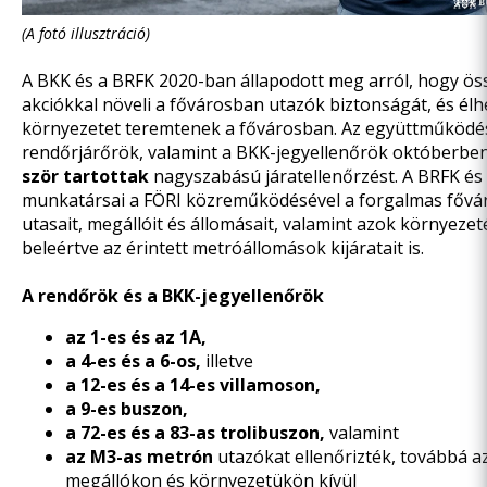
(A fotó illusztráció)
A BKK és a BRFK 2020-ban állapodott meg arról, hogy ö
akciókkal növeli a fővárosban utazók biztonságát, és él
környezetet teremtenek a fővárosban. Az együttműködé
rendőrjárőrök, valamint a BKK-jegyellenőrök októberbe
ször tartottak
nagyszabású járatellenőrzést. A BRFK és
munkatársai a FÖRI közreműködésével a forgalmas fővár
utasait, megállóit és állomásait, valamint azok környezeté
beleértve az érintett metróállomások kijáratait is.
A rendőrök és a BKK-jegyellenőrök
az 1-es és az 1A,
a 4-es és a 6-os,
illetve
a 12-es és a 14-es villamoson,
a 9-es buszon,
a 72-es és a 83-as trolibuszon,
valamint
az M3-as metrón
utazókat ellenőrizték, továbbá az
megállókon és környezetükön kívül