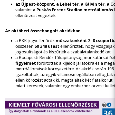
az Újpest-központ, a Lehel tér, a Kálvin tér, a 
valamint
a Puskás Ferenc Stadion metróállomás
k
ellenőrzést végeztek.
Az októberi összehangolt akciókban
a BKK-jegyellenőrök
műszakonként 2–8 csoportb
összesen
60 348
utast
ellenőriztek, hogy vizsgálják
jogosultságot és kiszűrjék a szabálytalankodókat;
a Budapesti Rendőr-főkapitányság munkatársai
fo
figyelmet
fordítottak a kijelölt járatokra és a megál
metróállomások környezetére. Az akciók során 198
igazoltattak, az egyik villamosmegállóban elfogtak eg
ellen körözést adtak ki, megtaláltak két fiatalkorút,
miatt kerestek, valamint egy emberhez orvost kellet