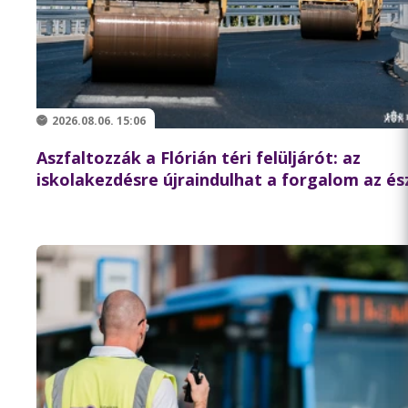
2026.08.06. 15:06
Aszfaltozzák a Flórián téri felüljárót: az
iskolakezdésre újraindulhat a forgalom az és