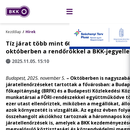
Kezdőlap
Hírek
Tíz járat több mint 60 ezer utasát ellenő
októberben a rendőrökkel a BKK-jegyell
2025.11.05. 15:10
Budapest, 2025. november 5.
– Októberben is nagyszab
járatellenőrzéseket tartottak a fővárosban: a Budap
főkapitányság (BRFK) és a Budapesti Közlekedési Kö
munkatársai a FÖRI-rendészekkel együttműködve tö
ezer utast ellenőriztek, miközben a megállókat, ál
azok környezetét is vizsgálták. Az egész évben foly
összehangolt akciókhoz tartoznak a háromnapos k
járatellenőrzések is, amelyek a BKK kezdeményezés
megvalósuló köztisztasági és közrendvédelmi meg