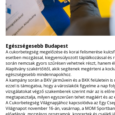
Egészségesebb Budapest
A cukorbetegség megelőzése és korai felismerése kulcsfo
esetben mozgással, kiegyensúlyozott táplálkozással és r
során nemcsak gyors szűrésen vehetnek részt, hanem é
Alapítvány szakértőitől, akik segítenek megérteni a koc
egészségesebb mindennapokhoz.
A kampány során a BKV járművein és a BKK felületein i
ezzel is támogatva, hogy a városlakók figyelme a nap fo
vizsgálatokat végző szakemberek szerint már az is előrel
megtapasztalja, milyen egyszerűen tehet magáért és az 
A Cukorbetegség Világnapjához kapcsolódva az Egy Csep
Világnapot november 16-án, vasárnap, a MOM Sportban, 
előadások, mozgásos programok, koncertek és családi já