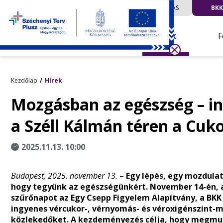
UTAZÁS
BKK
Hírek
F
Kezdőlap
Hírek
Mozgásban az egészség – i
a Széll Kálmán téren a Cuk
2025.11.13. 10:00
Budapest, 2025. november 13.
–
Egy lépés, egy mozdulat
hogy tegyünk az egészségünkért. November 14-én, a
szűrőnapot az Egy Csepp Figyelem Alapítvány, a BKK é
ingyenes vércukor-, vérnyomás- és véroxigénszint-m
közlekedőket. A kezdeményezés célja, hogy megmut