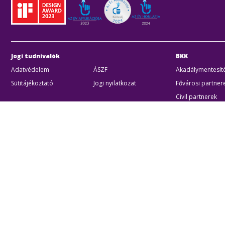
Jogi tudnivalók
BKK
Adatvédelem
ÁSZF
Akadálymentesíté
Sütitájékoztató
Jogi nyilatkozat
Fővárosi partner
Civil partnerek
Kiberbiztonsági a
Egyéb
Akadálymentes beállítások
Sütibeállításo
BKK B
Zártk
Cégjeg