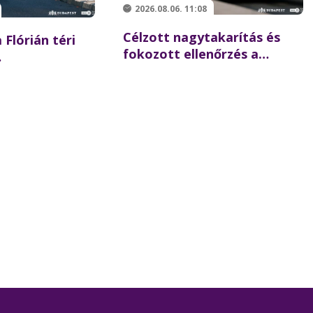
2026.08.06. 11:08
Célzott nagytakarítás és
 Flórián téri
fokozott ellenőrzés a
Batthyány téren –
 újraindulhat a
összehangolt akciót tartott
szaki hídon
partnereivel a BKK