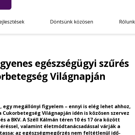
ejlesztések
Döntsünk közösen
Rólunk
ngyenes egészségügyi szűrés
orbetegség Világnapján
, egy megállónyi figyelem – ennyi is elég lehet ahhoz,
 Cukorbetegség Világnapján idén is közösen szervez
s a BKV. A Széll Kálmán téren 10 és 17 óra között
éréssel, valamint életmódtanácsadással várják a
assa: az egészségmegőrzés nem feltétlenül idő-