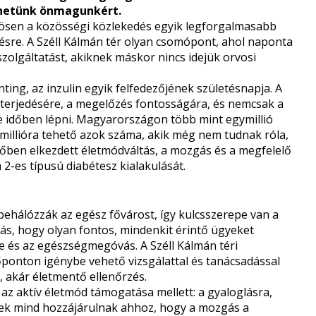
tehetünk önmagunkért.
zösen a közösségi közlekedés egyik legforgalmasabb
ésre. A Széll Kálmán tér olyan csomópont, ahol naponta
szolgáltatást, akiknek máskor nincs idejük orvosi
ing, az inzulin egyik felfedezőjének születésnapja. A
g terjedésére, a megelőzés fontosságára, és nemcsak a
e időben lépni. Magyarországon több mint egymillió
lmillióra tehető azok száma, akik még nem tudnak róla,
időben elkezdett életmódváltás, a mozgás és a megfelelő
 2-es típusú diabétesz kialakulását.
 behálózzák az egész fővárost, így kulcsszerepe van a
tás, hogy olyan fontos, mindenkit érintő ügyeket
 és az egészségmegóvás. A Széll Kálmán téri
őponton igénybe vehető vizsgálattal és tanácsadással
 akár életmentő ellenőrzés.
 az aktív életmód támogatása mellett: a gyaloglásra,
sek mind hozzájárulnak ahhoz, hogy a mozgás a