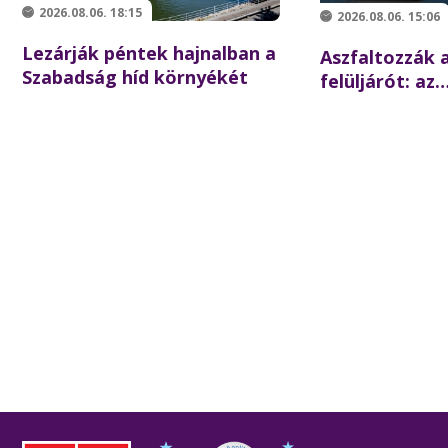
2026.08.06. 18:15
2026.08.06. 15:06
Lezárják péntek hajnalban a
Aszfaltozzák a
Szabadság híd környékét
felüljárót: az
iskolakezdésre
forgalom az é