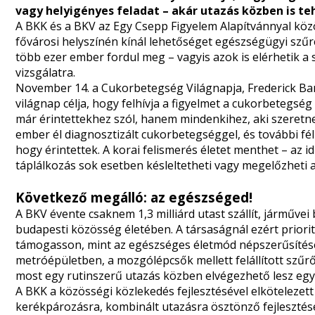
vagy helyigényes feladat – akár utazás közben is 
A BKK és a BKV az Egy Csepp Figyelem Alapítvánnyal kö
fővárosi helyszínén kínál lehetőséget egészségügyi szűr
több ezer ember fordul meg – vagyis azok is elérhetik a 
vizsgálatra.
November 14. a Cukorbetegség Világnapja, Frederick Bant
világnap célja, hogy felhívja a figyelmet a cukorbetegsé
már érintettekhez szól, hanem mindenkihez, aki szeretn
ember él diagnosztizált cukorbetegséggel, és további fé
hogy érintettek. A korai felismerés életet menthet – az 
táplálkozás sok esetben késleltetheti vagy megelőzheti a
Következő megálló: az egészséged!
A BKV évente csaknem 1,3 milliárd utast szállít, járművei
budapesti közösség életében. A társaságnál ezért priori
támogasson, mint az egészséges életmód népszerűsítése
metróépületben, a mozgólépcsők mellett felállított szűr
most egy rutinszerű utazás közben elvégezhető lesz egy,
A BKK a közösségi közlekedés fejlesztésével elkötelezett
kerékpározásra, kombinált utazásra ösztönző fejleszté