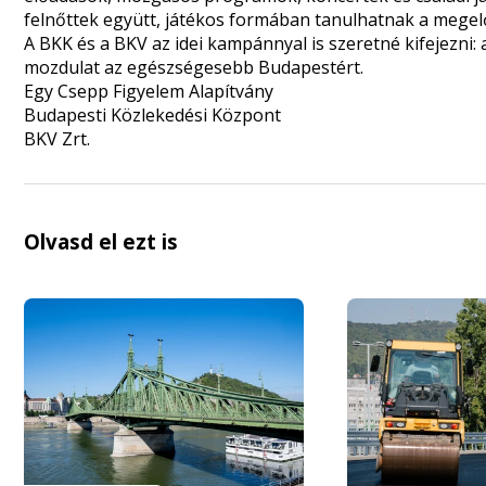
felnőttek együtt, játékos formában tanulhatnak a megel
A BKK és a BKV az idei kampánnyal is szeretné kifejezni: 
mozdulat az egészségesebb Budapestért.
Egy Csepp Figyelem Alapítvány
Budapesti Közlekedési Központ
BKV Zrt.
Olvasd el ezt is