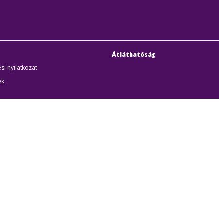
Átláthatóság
si nyilatkozat
ek
uditigazolás
k
udapesti Közlekedési Központ
Cím:
1075 Budapest, Rum
örűen Működő Részvénytársaság
Telefon:
+36 1 3 255 255
yzékszám:
01-10-046840
E-mail:
bkk@bkk.hu