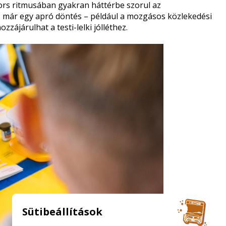
ors ritmusában gyakran háttérbe szorul az
, már egy apró döntés – például a mozgásos közlekedési
zájárulhat a testi-lelki jólléthez.
Sütibeállítások