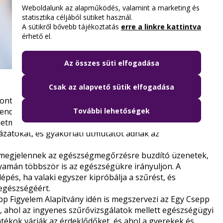
Weboldalunk az alapműködés, valamint a marketing és
statisztika céljából sütiket használ.
A sütikről bővebb tájékoztatás
erre a linkre kattintva
érhető el.
Az összes süti elfogadása
Csak az alapvető sütik elfogadása
ntosságú: a 2-es típusú diabétesz kialakulása sok
További lehetőségek
endszeres szűréssel elkerülhető. A közlekedők az akció
letmód-tanácsadást is kaphatnak az Egy Csepp Figyelem
kázatokat, és gyakorlati útmutatót adnak az
s megjelennek az egészségmegőrzésre buzdító üzenetek,
lyamán többször is az egészségükre irányuljon. A
épés, ha valaki egyszer kipróbálja a szűrést, és
egészségéért.
p Figyelem Alapítvány idén is megszervezi az Egy Csepp
ahol az ingyenes szűrővizsgálatok mellett egészségügyi
tékok várják az érdeklődőket, és ahol a gyerekek és