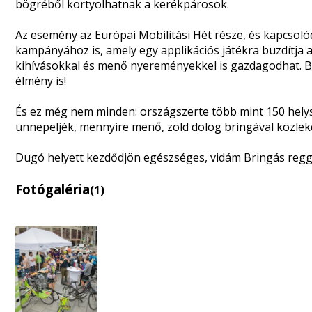
bögréből kortyolhatnak a kerékpárosok.
Az esemény az
Európai Mobilitási Hét
része, és kapcsol
kampányához is, amely egy applikációs játékra buzdítja a 
kihívásokkal és menő nyereményekkel is gazdagodhat. Bi
élmény is!
És ez még nem minden: országszerte több mint 150 helysz
ünnepeljék, mennyire menő, zöld dolog bringával közlek
Dugó helyett kezdődjön egészséges, vidám Bringás reggel
Fotógaléria
(1)