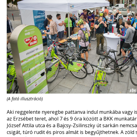
(A fotó illusztráció)
Aki reggelente nyeregbe pattanva indul munkába vagy i
az Erzsébet teret, ahol 7 és 9 óra között a BKK munkatár
József Attila utca és a Bajcsy-Zsilinszky út sarkán nem
csigát, túró rudit és piros almát is begyűjthetnek. A zöl