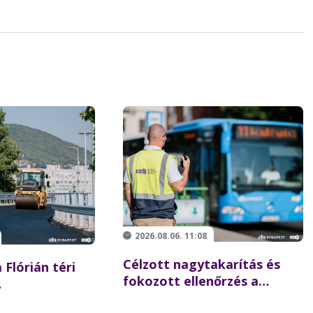
2026.08.06. 11:08
Célzott nagytakarítás és
 Flórián téri
fokozott ellenőrzés a
Batthyány téren –
 újraindulhat a