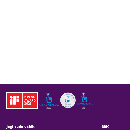
forgalom az é
Jogi tudnivalók
BKK