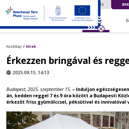
UTAZÁS
BKK
Hírek
F
Kezdőlap
Hírek
Érkezzen bringával és regge
2025.09.15. 14:13
Budapest, 2025. szeptember 15.
– Induljon egészségesen
án, kedden reggel 7 és 9 óra között a Budapesti Kö
érkezőt friss gyümölccsel, péksütivel és innivalóval 