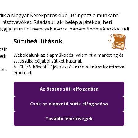
ódik a Magyar Kerékpárosklub
„Bringázz a munkába”
résztvevőket. Ráadásul, aki belép a játékba, heti
cajjal gurulni nemcsak gyors, hanem finomságokkal teli
Sütibeállítások
ínen, több tízezer biciklis gyűlik össze, hogy közösen
Weboldalunk az alapműködés, valamint a marketing és
edni.
statisztika céljából sütiket használ.
A sütikről bővebb tájékoztatás
erre a linkre kattintva
ivel a nap az Erzsébet téren!
érhető el.
Az összes süti elfogadása
Csak az alapvető sütik elfogadása
További lehetőségek