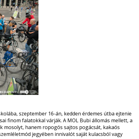
skolába, szeptember 16-án, kedden érdemes útba ejtenie
sai finom falatokkal várják. A MOL Bubi állomás mellett, a
csak mosolyt, hanem ropogós sajtos pogácsát, kakaós
d szemléletmód jegyében innivalót saját kulacsból vagy