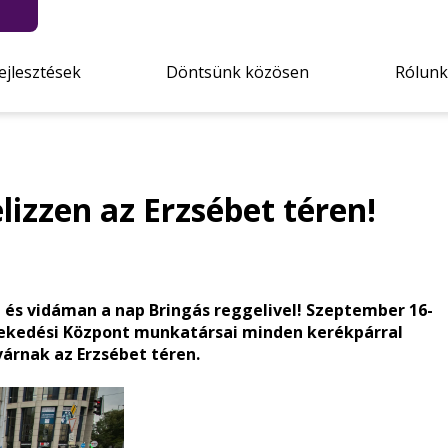
ejlesztések
Döntsünk közösen
Rólunk
lizzen az Erzsébet téren!
 és vidáman a nap Bringás reggelivel! Szeptember 16-
zlekedési Központ munkatársai minden kerékpárral
várnak az Erzsébet téren.