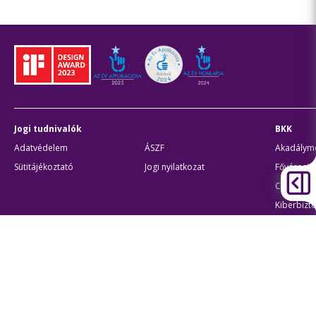
Jogi tudnivalók
BKK
Adatvédelem
ÁSZF
Akadálymen
Sütitájékoztató
Jogi nyilatkozat
Fővárosi 
Civil part
Kiberbizto
Egyéb
Átláthatóság
Oldaltér
Akadálymentes beállítások
Sütibeál