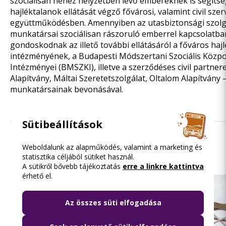
szociálisan nehéz helyzetben lévő embereknek is segítsé
hajléktalanok ellátását végző fővárosi, valamint civil sze
együttműködésben.
Amennyiben az utasbiztonsági szolg
munkatársai szociálisan rászoruló emberrel kapcsolatba
gondoskodnak az illető további ellátásáról a főváros hajl
intézményének, a Budapesti Módszertani Szociális Közpo
Intézményei (BMSZKI), illetve a szerződéses civil partne
Alapítvány, Máltai Szeretetszolgálat, Oltalom Alapítvány 
munkatársainak bevonásával.
Sütibeállítások
Olvasd el ezt is
Weboldalunk az alapműködés, valamint a marketing és
statisztika céljából sütiket használ.
A sütikről bővebb tájékoztatás
erre a linkre kattintva
érhető el.
Az összes süti elfogadása