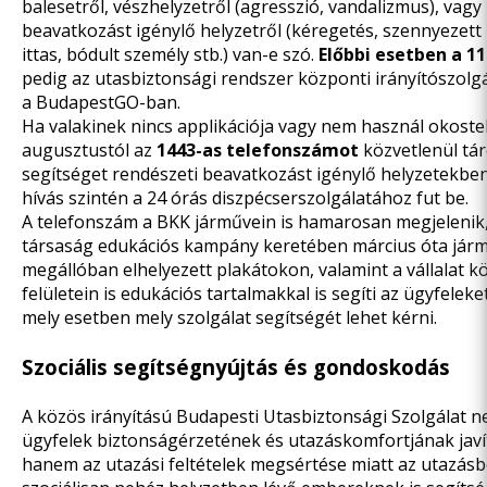
balesetről, vészhelyzetről (agresszió, vandalizmus), vagy
beavatkozást igénylő helyzetről (kéregetés, szennyezett
ittas, bódult személy stb.) van-e szó.
Előbbi esetben a 11
pedig az utasbiztonsági rendszer központi irányítószolgál
a BudapestGO-ban.
Ha valakinek nincs applikációja vagy nem használ okoste
augusztustól az
1443-as telefonszámot
közvetlenül tár
segítséget rendészeti beavatkozást igénylő helyzetekben
hívás szintén a 24 órás diszpécserszolgálatához fut be.
A telefonszám a BKK járművein is hamarosan megjelenik
társaság edukációs kampány keretében március óta jár
megállóban elhelyezett plakátokon, valamint a vállalat 
felületein is edukációs tartalmakkal is segíti az ügyfelek
mely esetben mely szolgálat segítségét lehet kérni.
Szociális segítségnyújtás és gondoskodás
A közös irányítású Budapesti Utasbiztonsági Szolgálat 
ügyfelek biztonságérzetének és utazáskomfortjának javít
hanem az utazási feltételek megsértése miatt az utazásbó