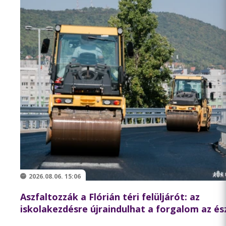
2026.08.06. 15:06
Aszfaltozzák a Flórián téri felüljárót: az
iskolakezdésre újraindulhat a forgalom az és