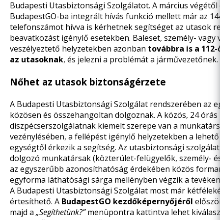
Budapesti Utasbiztonsági Szolgálatot. A március végétől 
BudapestGO-ba integrált hívás funkció mellett már az 1
telefonszámot hívva is kérhetnek segítséget az utasok r
beavatkozást igénylő esetekben. Baleset, személy- vag
veszélyeztető helyzetekben azonban
továbbra is a 112-ő
az utasoknak
, és jelezni a problémát a járművezetőnek.
Nőhet az utasok biztonságérzete
A Budapesti Utasbiztonsági Szolgálat rendszerében az e
közösen és összehangoltan dolgoznak. A közös, 24 órás
diszpécserszolgálatnak kiemelt szerepe van a munkatár
vezénylésében, a fellépést igénylő helyzetekben a lehető
egységtől érkezik a segítség.
Az utasbiztonsági szolgála
dolgozó munkatársak (közterület-felügyelők, személy- 
az egyszerűbb azonosíthatóság érdekében közös forma
egyforma láthatósági sárga mellényben végzik a tevéke
A Budapesti Utasbiztonsági Szolgálat most már kétfélek
értesíthető. A
BudapestGO kezdőképernyőjéről
először
majd a
„Segíthetünk?”
menüpontra kattintva lehet kiválasz