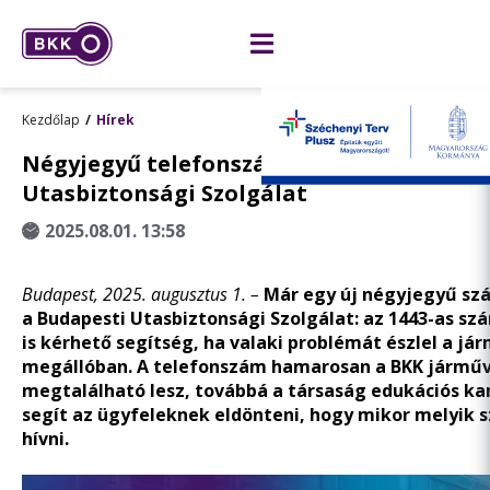
Kezdőlap
Hírek
Négyjegyű telefonszámot kapott a Budap
Utasbiztonsági Szolgálat
2025.08.01. 13:58
Budapest, 2025. augusztus 1. –
Már egy új négyjegyű szá
a Budapesti Utasbiztonsági Szolgálat: az 1443-as sz
is kérhető segítség, ha valaki problémát észlel a já
megállóban. A telefonszám hamarosan a BKK járműv
megtalálható lesz, továbbá a társaság edukációs ka
segít az ügyfeleknek eldönteni, hogy mikor melyik s
hívni.