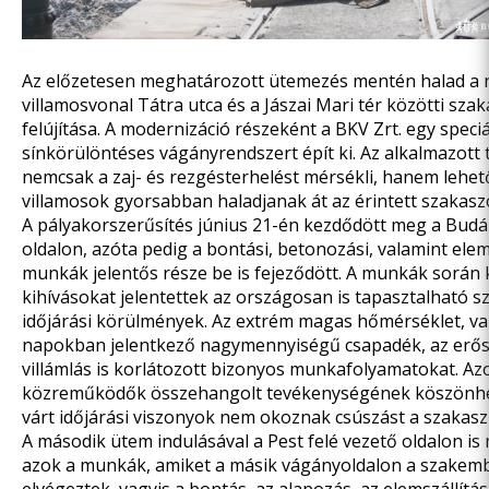
Az előzetesen meghatározott ütemezés mentén halad a 
villamosvonal Tátra utca és a Jászai Mari tér közötti sza
felújítása. A modernizáció részeként a BKV Zrt. egy speciá
sínkörülöntéses vágányrendszert épít ki. Az alkalmazott
nemcsak a zaj- és rezgésterhelést mérsékli, hanem lehető
villamosok gyorsabban haladjanak át az érintett szakasz
A pályakorszerűsítés június 21-én kezdődött meg a Budá
oldalon, azóta pedig a bontási, betonozási, valamint ele
munkák jelentős része be is fejeződött. A munkák során
kihívásokat jelentettek az országosan is tapasztalható s
időjárási körülmények. Az extrém magas hőmérséklet, va
napokban jelentkező nagymennyiségű csapadék, az erős 
villámlás is korlátozott bizonyos munkafolyamatokat. A
közreműködők összehangolt tevékenységének köszönh
várt időjárási viszonyok nem okoznak csúszást a szakasz 
A második ütem indulásával a Pest felé vezető oldalon 
azok a munkák, amiket a másik vágányoldalon a szakem