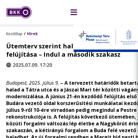
Kezdőlap
Hírek
Ütemterv szerint halad a nagykörúti vil
felújítása – Indul a második szakasz
2025.07.09. 17:20
Budapest, 2025. július 9.
– A tervezett határidők betart
halad a Tátra utca és a Jászai Mari tér közötti vágá
modernizálása. A június 21-én kezdődő felújítás első
Budára vezető oldal korszerűsítési munkálatai kez
július 9-ről 10-ére virradóan pedig megindul a Pestre
rekonstrukciója is. A felújítás következő ütemében, j
közúti forgalmi változás lép életbe a Nagykörút éri
szakaszán, a kétirányú forgalom a Buda felé vezető 
haladhat. Az új forgalmi rendben a Margit híd pesti 