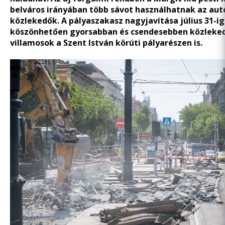
belváros irányában több sávot használhatnak az aut
közlekedők. A pályaszakasz nagyjavítása július 31-ig
köszönhetően gyorsabban és csendesebben közleke
villamosok a Szent István körúti pályarészen is.