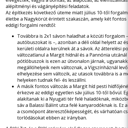
elvégeztek, vagyis a bontás, az alapozás, az elemszállítás
alépítményi és vágányépítési feladatok.
Az építkezés következő üteme miatt július 10-től forgalmi
életbe a Nagykörút érintett szakaszán, amely két fontos 
eddigi forgalmi rendtől:
Továbbra is 2x1 sávon haladhat a közúti forgalom –
autóbuszokat is –, azonban a déli oldal helyett az ész
kerületi oldalra kerülnek át a sávok. Az átterelési p
változatlanul a Margit hídnál és a Pannónia utcánál 
pótlóbuszok is ezen az útvonalon járnak, ugyanakk
megállóhelyeik nem változnak, a Vígszínháznál lev
elhelyezése sem változik, az utasok továbbra is a 
helyeken tudnak fel- és leszállni.
A másik fontos változás a Margit híd pesti hídfőjénél
érkezve az eddigi egyetlen sáv július 10-től bővül. 
alakítanak ki a Nyugati tér felé haladóknak, miköz
sáv a Balassi Bálint utca felé kanyarodóknak is. Ez a
a csomópont áteresztőképességét, és várhatóan cs
torlódásokat ebben az irányban.