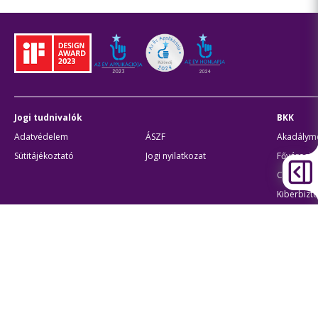
Jogi tudnivalók
BKK
Adatvédelem
ÁSZF
Akadálymen
Sütitájékoztató
Jogi nyilatkozat
Fővárosi 
Civil part
Kiberbizto
Egyéb
Átláthatóság
Oldaltér
Akadálymentes beállítások
Sütibeál