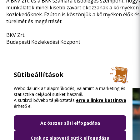
A BKV Zrt. és a BKK számára elsődleges szempont, hogy 
munkálatok minél kisebb zavart okozzanak a környéken 
közlekedőknek. Ezúton is köszönjük a környéken élők és
türelmét és megértését.
BKV Zrt.
Budapesti Közlekedési Központ
Olvasd el ezt is
Sütibeállítások
Weboldalunk az alapműködés, valamint a marketing és
statisztika céljából sütiket használ.
A sütikről bővebb tájékoztatás
erre a linkre kattintva
érhető el.
Az összes süti elfogadása
Csak az alapvető sütik elfogadása