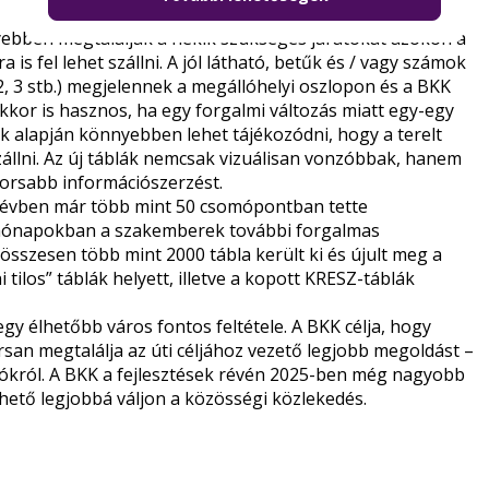
yebben megtalálják a nekik szükséges járatokat azokon a
s fel lehet szállni. A jól látható, betűk és / vagy számok
2, 3 stb.) megjelennek a megállóhelyi oszlopon és a BKK
kkor is hasznos, ha egy forgalmi változás miatt egy-egy
ok alapján könnyebben lehet tájékozódni, hogy a terelt
állni. Az új táblák nemcsak vizuálisan vonzóbbak, hanem
yorsabb információszerzést.
l évben már több mint 50 csomópontban tette
, hónapokban a szakemberek további forgalmas
 összesen több mint 2000 tábla került ki és újult meg a
los” táblák helyett, illetve a kopott KRESZ-táblák
y élhetőbb város fontos feltétele. A BKK célja, hogy
san megtalálja az úti céljához vezető legjobb megoldást –
azókról. A BKK a fejlesztések révén 2025-ben még nagyobb
ehető legjobbá váljon a közösségi közlekedés.