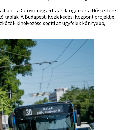
jaiban – a Corvin-negyed, az Oktogon és a Hősök tere
ó táblák. A Budapesti Közlekedési Központ projektje
zközök kihelyezése segíti az ügyfelek könnyebb,