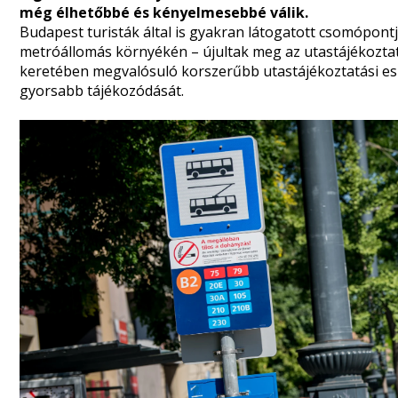
még élhetőbbé és kényelmesebbé válik.
Budapest turisták által is gyakran látogatott csomópont
metróállomás környékén – újultak meg az utastájékoztat
keretében megvalósuló korszerűbb utastájékoztatási es
gyorsabb tájékozódását.