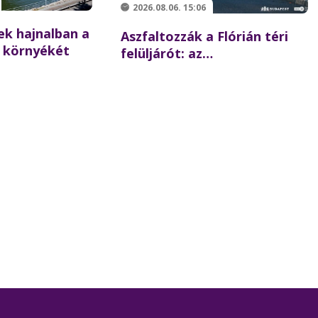
2026.08.06. 15:06
ek hajnalban a
Aszfaltozzák a Flórián téri
 környékét
felüljárót: az
iskolakezdésre újraindulhat a
forgalom az északi hídon