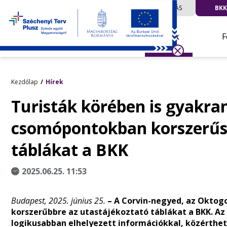
UTAZÁS
BKK
Hírek
F
Kezdőlap
Hírek
Turisták körében is gyakra
csomópontokban korszerűsí
táblákat a BKK
2025.06.25. 11:53
Budapest, 2025. június 25.
– A Corvin-negyed, az Oktog
korszerűbbre az utastájékoztató táblákat a BKK. Az 
logikusabban elhelyezett információkkal, közérthe