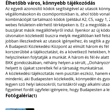
Élhetőbb város, könnyebb tájékozódás
Az egyedi azonosító kódok segítségével az utasok könn
végállomásokon és csomópontokban is, ahol több vonalra i
kombinációját tartalmazó kódok (például A2, C5, vagy 1, 
webes felületein elérhető térképeken is. Ez a megoldás a
buszjárat másik megállóhelyről indul. Ilyenkor az új kód
útvonalon közlekedő buszra melyik megállóban kell felsz
jobban illeszkednek az utasok igényeihez, és segítik a g
A Budapesti Közlekedési Központ az elmúlt három és fé
korszerűbbé a tájékoztatást, és a következő hetekben
helyszíneken folytatják a munkát. A három és fél év alatt
BKK gondozásában, néhány helyen a sérült, „Dohányozni ti
helyett is újakat szereltek fel a társaság munkatársai.
A közlekedési tájékoztatás nem pusztán eszköz, hanem eg
mindenki, aki Budapesten közlekedik, könnyedén és gyor
legyen szó helyi lakosokról, turistákról vagy alkalmi ut
figyelmet fordít ügyfelei igényeire, hogy Budapesten a l
Fotógaléria
(1)