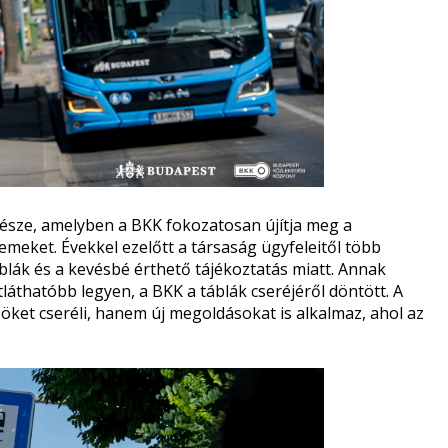
része, amelyben a BKK fokozatosan újítja meg a
eket. Évekkel ezelőtt a társaság ügyfeleitől több
blák és a kevésbé érthető tájékoztatás miatt. Annak
áthatóbb legyen, a BKK a táblák cseréjéről döntött. A
ket cseréli, hanem új megoldásokat is alkalmaz, ahol az