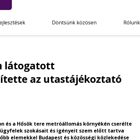
ejlesztések
Döntsünk közösen
Rólunk
n látogatott
tette az utastájékoztató
on és a Hősök tere metróállomás környékén cserélte
ügyfelek szokásait és igényeit szem előtt tartva
tőbb elemekkel Budapest és közösségi közlekedése