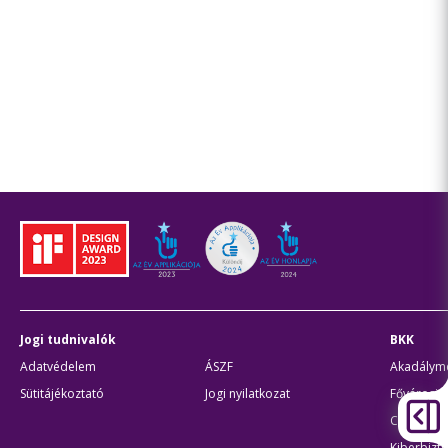
Jogi tudnivalók
BKK
Adatvédelem
ÁSZF
Akadálymen
Sütitájékoztató
Jogi nyilatkozat
Fővárosi 
Civil part
Kiberbizto