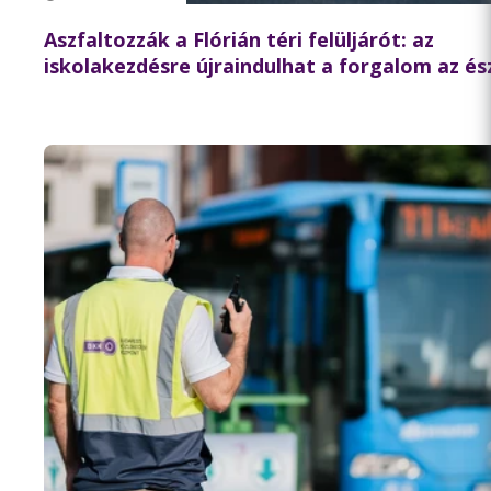
Aszfaltozzák a Flórián téri felüljárót: az
iskolakezdésre újraindulhat a forgalom az és