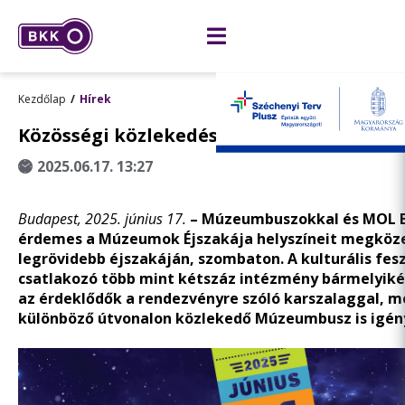
Kezdőlap
Hírek
Közösségi közlekedéssel a Múzeumok Éjs
2025.06.17. 13:27
Budapest, 2025. június 17.
– Múzeumbuszokkal és MOL B
érdemes a Múzeumok Éjszakája helyszíneit megközel
legrövidebb éjszakáján, szombaton. A kulturális fes
csatlakozó több mint kétszáz intézmény bármelyiké
az érdeklődők a rendezvényre szóló karszalaggal, me
különböző útvonalon közlekedő Múzeumbusz is igén