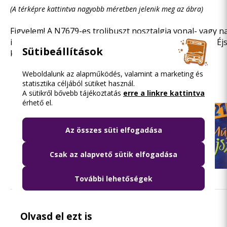
(A térképre kattintva nagyobb méretben jelenik meg az ábra)
Figyelem! A N7679-es trolibuszt nosztalgia vonal- vagy n
igénybe venni, tehát ezeken a járatokon a Múzeumok Éj
Sütibeállítások
karszalag nem elegendő az utazáshoz.
Weboldalunk az alapműködés, valamint a marketing és
Fotógaléria
(2)
statisztika céljából sütiket használ.
A sütikről bővebb tájékoztatás
erre a linkre kattintva
érhető el.
Az összes süti elfogadása
Csak az alapvető sütik elfogadása
További lehetőségek
Olvasd el ezt is