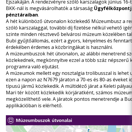
Éjszakáján. A rendezvényre szóló karszalagok június 16-tó
BKK-nál is megvásárolhatók a társaság
Ügyfélközpontj
pénztáraiban
.
A hét különböző útvonalon közlekedő Múzeumbusz a r
szóló karszalaggal, további díj fizetése nélkül vehető igé
szinte minden résztvevő belvárosi múzeum közelében t
Bubi gyűjtőállomás, ezért a gyors, kényelmes és fenntar
érdekében érdemes a közbringákat is használni.
A múzeumbuszok hét útvonalon,
az alábbi menetrend
sz
közlekednek, megkönnyítve ezzel a több száz népszerű k
programra való eljutást.
A múzeumok mellett egy nosztalgia trolibusszal is lehet u
ezen a napon az N7679 járaton a 70-es és 80-as éveket i
típusú jármű közlekedik. A múltidéző járat a Keleti pályau
Mari tér között közlekedik körjáratként, számos múzeu
megközelíthető vele. A járatok pontos menetrendje
a Bu
applikációban
is elérhető.