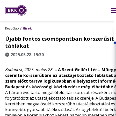
Kezdőlap
Hírek
Újabb fontos csomópontban korszerűsíte
táblákat
2025.05.28. 15:30
Budapest, 2025. május 28.
– A Szent Gellért tér – Műe
cserélte korszerűbbre az utastájékoztató táblákat a
szem előtt tartva logikusabban elhelyezett inform
Budapest és közösségi közlekedése még élhetőbbé é
A három éve tartó megállófelújítási sorozat részeként mos
folytatódott az utastájékoztató táblák cseréje. A Budape
keretében megvalósuló korszerűbb utastájékoztatási esz
könnyebb, gyorsabb tájékozódását. Az ügyfelektől beérke
táblákon a korábbiakhoz képest nagyobb méretben szer