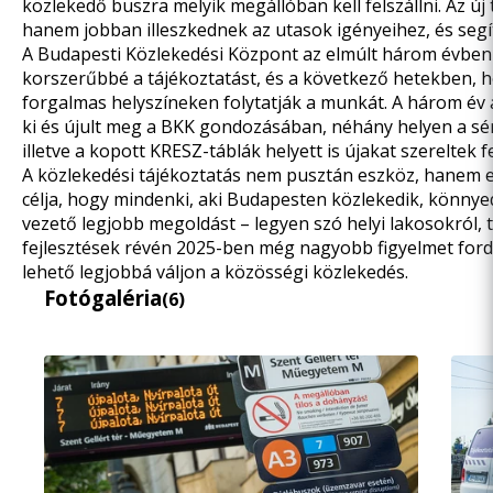
közlekedő buszra melyik megállóban kell felszállni. Az ú
hanem jobban illeszkednek az utasok igényeihez, és segí
A Budapesti Közlekedési Központ az elmúlt három évben
korszerűbbé a tájékoztatást, és a következő hetekben,
forgalmas helyszíneken folytatják a munkát. A három év 
ki és újult meg a BKK gondozásában, néhány helyen a sérü
illetve a kopott KRESZ-táblák helyett is újakat szereltek 
A közlekedési tájékoztatás nem pusztán eszköz, hanem eg
célja, hogy mindenki, aki Budapesten közlekedik, könnyed
vezető legjobb megoldást – legyen szó helyi lakosokról, t
fejlesztések révén 2025-ben még nagyobb figyelmet fordí
lehető legjobbá váljon a közösségi közlekedés.
Fotógaléria
(6)