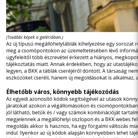
(További képek a galériában.)
Az új típusú megállóhelytáblák kihelyezése egy sorozat 
meg a csomópontokon az üzemeltetésében lévő informáci
ügyfeleitől több észrevétel érkezett a hiányos, megkopot
tájékoztatás miatt. Annak érdekében, hogy az utastájéko
legyen, a BKK a táblák cseréjéről döntött. A társaság n
eszközöket cseréli, hanem új megoldásokat is alkalmaz, a
Élhetőbb város, könnyebb tájékozódás
Az egyedi azonosító kódok segítségével az utasok könn
járatokat azokon a végállomásokon és csomópontokban is, 
jól látható, betűk és / vagy számok kombinációját tartalma
megjelennek a megállóhelyi oszlopon és a BKK webes felü
megoldás akkor is hasznos, ha egy forgalmi változás mia
indul. Ilyenkor az új kódok alapján könnyebben lehet táj