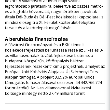
között. A villamosról át lehet majd szállni
legfontosabb járatainkra, beleértve az összes metró-
és a legtöbb hévvonalat, nagymértékben javulnak
általa Dél-Buda és Dél-Pest közlekedési kapcsolatai, s
mindez elősegíti a XI. kerület közterület-felújítási
terveit és a lakótelepek megújítását.
A beruházás finanszírozása
A Fővárosi Önkormányzat és a BKK kiemelt
közlekedésfejlesztési beruházása része az „1-es és 3-
as villamosvonalak továbbfejlesztése I. üteme, a
budapesti körgyűrűs, kötöttpályás hálózat
fejlesztésének részeként” című projektnek, amelyet az
Európai Unió Kohéziós Alapja az Új Széchenyi Terv
alapján támogat. A projekt 93,92% európai uniós
támogatás felhasználásával összesen 44.442.766.724
forint értékű. Az 1-es villamosvonal kivitelezési
költsége mintegy nettó 27,49 milliárd forint.