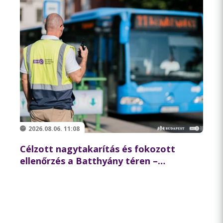
2026.08.06. 11:08
Célzott nagytakarítás és fokozott
ellenőrzés a Batthyány téren –
összehangolt akciót tartott
partnereivel a BKK