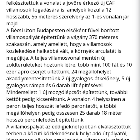
felkészítettük a vonalat a jövőre érkező új CAF
villamosok fogadására is, amelyek közül a 12
hosszabb, 56 méteres szerelvény az 1-es vonalán jár
majd.
A Bécsi úton Budapesten elsőként fűvel borított
villamospályát építettünk a vágány 370 méteres
szakaszán, amely amellett, hogy a villamosok
közlekedése halkabbá vált, a környék arculatát is
megújítja. A teljes villamosvonal mentén új
zöldterületeket hoztunk létre, több mint 100 fát és 10
ezer apró cserjét ültettünk. 24 megállóhelyet
akadálymentesítettünk 2 új gyalogos-átkelőhely, 5 új
gyalogos rámpa és 6 darab lift építésével.
Mindemellett 1 új mozgólépcsőt építettünk, további
kettőt pedig kicseréltünk. A vonalon 4 helyszínen a
peron teljes hosszát lefedő perontetőt, a többi
megállóhelyen pedig összesen 25 darab 18 méter
hosszú peronlefedést építettünk.
A villamospályát az eddigieknél jobban elválasztottuk
térben a közúti közlekedésnek helyt adó útpályától,