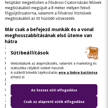
felújítást megelőzően a Fővárosi Csatornázási Művek
megbízásából megújult a 8 méter mélyen fekvő
főgyűjtőcsatorna, valamint a Fővárosi Vízművek
megbízásából az itt húzódó vízvezeték.
Már csak a befejező munkák és a vonal
meghosszabbításának első üteme van
hátra
2015. január végéig a Bécsi út és a Közvágóhíd között
Sütibeállítások
a menetrend szerinti villamosközlekedést már nem
akadályozó, befejező munkákat végezzük el: többek
között helyreállítjuk a végleges forgalmi rendet,
Weboldalunk az alapműködés, valamint a marketing és
befejezzük a megkezdett növénytelepítéseket és
statisztika céljából sütiket használ.
A sütikről bővebb tájékoztatás
erre a linkre kattintva
beüzemeljük a Kacsóh Pongrác úti liftet. A vakok és a
érhető el.
gyengénlátók közlekedésének segítése érdekében
hangjelző berendezéseket szerelünk fel az 1-es
villamos vonalán található jelzőlámpás
Az összes süti elfogadása
csomópontokban. Ezen kiegészítő munkák várhatóan
2015 januárjára készülnek el.
Csak az alapvető sütik elfogadása
Jelenleg is zajlik az 1-es villamos vonalának 3,2