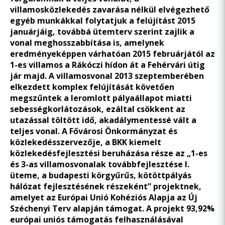
villamosközlekedés zavarása nélkül elvégezhető
egyéb munkákkal folytatjuk a felújítást 2015
januárjáig, továbbá ütemterv szerint zajlik a
vonal meghosszabbítása is, amelynek
eredményeképpen várhatóan 2015 februárjától az
1-es villamos a Rákóczi hídon át a Fehérvári útig
jár majd. A villamosvonal 2013 szeptemberében
elkezdett komplex felújítását követően
megszűntek a leromlott pályaállapot miatti
sebességkorlátozások, ezáltal csökkent az
utazással töltött idő, akadálymentessé vált a
teljes vonal. A Fővárosi Önkormányzat és
közlekedésszervezője, a BKK kiemelt
közlekedésfejlesztési beruházása része az „1-es
és 3-as villamosvonalak továbbfejlesztése I.
üteme, a budapesti körgyűrűs, kötöttpályás
hálózat fejlesztésének részeként” projektnek,
amelyet az Európai Unió Kohéziós Alapja az Új
Széchenyi Terv alapján támogat. A projekt 93,92%
európai uniós támogatás felhasználásával