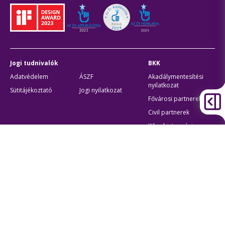
Jogi tudnivalók
BKK
Adatvédelem
ÁSZF
Akadálymentesítési
nyilatkozat
Sütitájékoztató
Jogi nyilatkozat
Fővárosi partnerek
Civil partnerek
Kiberbiztonsági
auditigazolás
Egyéb
Átláthatóság
Oldaltérkép
Akadálymentes beállítások
Sütibeállítások
BKK Budapesti Közlekedési Központ