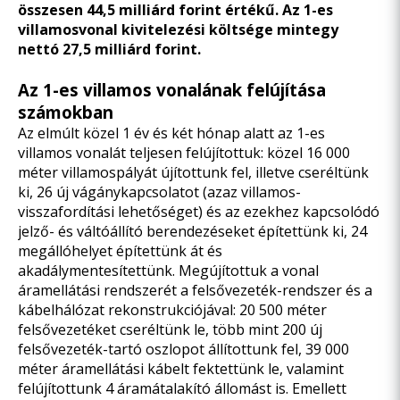
összesen 44,5 milliárd forint értékű. Az 1-es
villamosvonal kivitelezési költsége mintegy
nettó 27,5 milliárd forint.
Az 1-es villamos vonalának felújítása
számokban
Az elmúlt közel 1 év és két hónap alatt az 1-es
villamos vonalát teljesen felújítottuk: közel 16 000
méter villamospályát újítottunk fel, illetve cseréltünk
ki, 26 új vágánykapcsolatot (azaz villamos-
visszafordítási lehetőséget) és az ezekhez kapcsolódó
jelző- és váltóállító berendezéseket építettünk ki, 24
megállóhelyet építettünk át és
akadálymentesítettünk. Megújítottuk a vonal
áramellátási rendszerét a felsővezeték-rendszer és a
kábelhálózat rekonstrukciójával: 20 500 méter
felsővezetéket cseréltünk le, több mint 200 új
felsővezeték-tartó oszlopot állítottunk fel, 39 000
méter áramellátási kábelt fektettünk le, valamint
felújítottunk 4 áramátalakító állomást is. Emellett