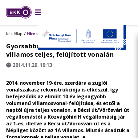
Kezdőlap
Hírek
Gyorsabban, kényelmesebben az 1-es
villamos teljes, felújított vonalán
2014.11.29. 10:13
2014. november 19-ére, szerdára a zuglói
vonalszakasz rekonstrukciója is elkészül, így
befejeződik az elmúlt 10 év legnagyobb
volumenű villamosvonal-felújítása, és ettől a
naptól újra teljes vonalon, a Bécsi út/Vörösvári út
végállomástól a Közvágóhíd H végállomásig jár
az 1-es, illetve a Bécsi út/Vörösvári út és a
Népliget között az 1A villamos. Miután átadtuk a
forgalomnak a teljes vonalat, a