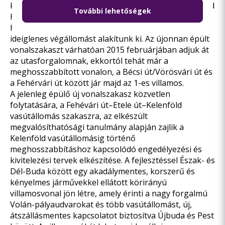
kilométeres meghosszabbítása a jelenlegi Közvágóhíd
További lehetőségek
H végállomástól a Rákóczi híd–Szerémi út–
Hengermalom út útvonalon a Fehévári útig, ahol
ideiglenes végállomást alakítunk ki. Az újonnan épült
vonalszakaszt várhatóan 2015 februárjában adjuk át
az utasforgalomnak, ekkortól tehát már a
meghosszabbított vonalon, a Bécsi út/Vörösvári út és
a Fehérvári út között jár majd az 1-es villamos.
A jelenleg épülő új vonalszakasz közvetlen
folytatására, a Fehévári út–Etele út–Kelenföld
vasútállomás szakaszra, az elkészült
megvalósíthatósági tanulmány alapján zajlik a
Kelenföld vasútállomásig történő
meghosszabbításhoz kapcsolódó engedélyezési és
kivitelezési tervek elkészítése. A fejlesztéssel Észak- és
Dél-Buda között egy akadálymentes, korszerű és
kényelmes járművekkel ellátott körirányú
villamosvonal jön létre, amely érinti a nagy forgalmú
Volán-pályaudvarokat és több vasútállomást, új,
átszállásmentes kapcsolatot biztosítva Újbuda és Pest