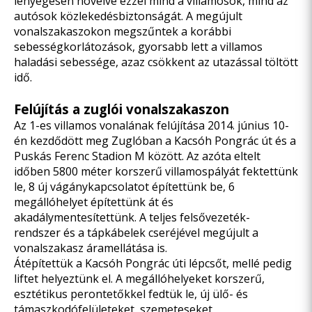
lényegesen növelve ezzel mind a villamosok, mind az
autósok közlekedésbiztonságát. A megújult
vonalszakaszokon megszűntek a korábbi
sebességkorlátozások, gyorsabb lett a villamos
haladási sebessége, azaz csökkent az utazással töltött
idő.
Felújítás a zuglói vonalszakaszon
Az 1-es villamos vonalának felújítása 2014. június 10-
én kezdődött meg Zuglóban a Kacsóh Pongrác út és a
Puskás Ferenc Stadion M között. Az azóta eltelt
időben 5800 méter korszerű villamospályát fektettünk
le, 8 új vágánykapcsolatot építettünk be, 6
megállóhelyet építettünk át és
akadálymentesítettünk. A teljes felsővezeték-
rendszer és a tápkábelek cseréjével megújult a
vonalszakasz áramellátása is.
Átépítettük a Kacsóh Pongrác úti lépcsőt, mellé pedig
liftet helyeztünk el. A megállóhelyeket korszerű,
esztétikus perontetőkkel fedtük le, új ülő- és
támaszkodófelületeket, szemeteseket,