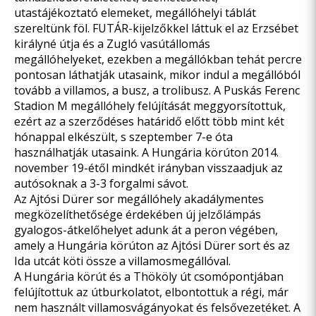
utastájékoztató elemeket, megállóhelyi táblát
szereltünk föl. FUTÁR-kijelzőkkel láttuk el az Erzsébet
királyné útja és a Zugló vasútállomás
megállóhelyeket, ezekben a megállókban tehát percre
pontosan láthatják utasaink, mikor indul a megállóból
tovább a villamos, a busz, a trolibusz. A Puskás Ferenc
Stadion M megállóhely felújítását meggyorsítottuk,
ezért az a szerződéses határidő előtt több mint két
hónappal elkészült, s szeptember 7-e óta
használhatják utasaink. A Hungária körúton 2014.
november 19-étől mindkét irányban visszaadjuk az
autósoknak a 3-3 forgalmi sávot.
Az Ajtósi Dürer sor megállóhely akadálymentes
megközelíthetősége érdekében új jelzőlámpás
gyalogos-átkelőhelyet adunk át a peron végében,
amely a Hungária körúton az Ajtósi Dürer sort és az
Ida utcát köti össze a villamosmegállóval.
A Hungária körút és a Thököly út csomópontjában
felújítottuk az útburkolatot, elbontottuk a régi, már
nem használt villamosvágányokat és felsővezetéket. A