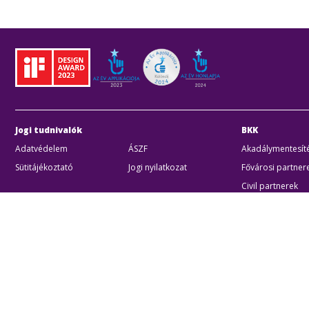
Jogi tudnivalók
BKK
Adatvédelem
ÁSZF
Akadálymentesíté
Sütitájékoztató
Jogi nyilatkozat
Fővárosi partner
Civil partnerek
Kiberbiztonsági a
Egyéb
Akadálymentes beállítások
Sütibeállításo
BKK B
Zártk