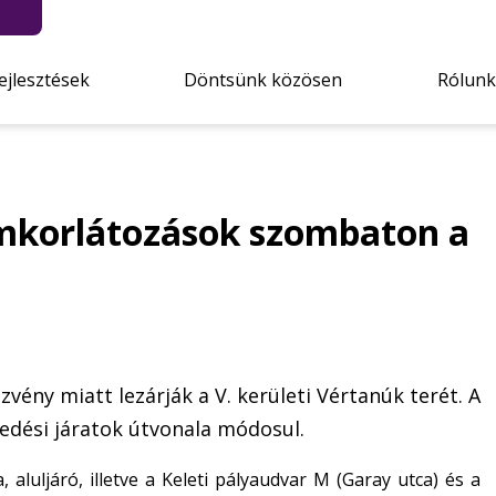
ejlesztések
Döntsünk közösen
Rólunk
mkorlátozások szombaton a
vény miatt lezárják a V. kerületi Vértanúk terét. A
edési járatok útvonala módosul.
, aluljáró, illetve a Keleti pályaudvar M (Garay utca) és a