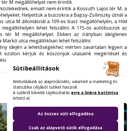
s tér M megállóhelyet nem érintik.
közlekednek, emiatt nem érintik a Kossuth Lajos tér M, a
óhelyeket. Helyettük a buszokra a Bajcsy-Zsilinszky útnál a
os utca M állomásnál a 109-es busz megállóhelyén, a Hild
megállóhelyén lehet felszállni. A 115-ös autóbuszok az
 tér M megállóhelyet. Ebben az irányban ideiglenes
a Markó utca megállókban lehet felszállni.
ény idején a lehetőségekhez mérten zavartalan legyen a
tt ezúton kérjük és köszönjük utasaink megértését és
dési Központ
Sütibeállítások
Weboldalunk az alapműködés, valamint a marketing és
statisztika céljából sütiket használ.
A sütikről bővebb tájékoztatás
erre a linkre kattintva
érhető el.
Az összes süti elfogadása
Csak az alapvető sütik elfogadása