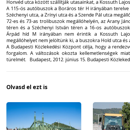
Honvéd utca között szállítják utasainkat, a Kossuth Lajo
A 115-ös autóbuszok a Boráros tér H irányában terelve 
Széchenyi utca, a Zrínyi utca és a Szende Pál utca megáll
72-es és 73-as trolibuszok megállóhelyén, az Arany Ján
téren és a Széchenyi István téren a 16-os autóbuszok 
Árpád híd M irányában nem érintik a Kossuth Lajos
megállóhelyet nem jelöltünk ki, a buszokra Hold utca és 
A Budapesti Közlekedési Központ célja, hogy a rendezv
forgalom. A változások okozta kellemetlenségek mia
türelmét. Budapest, 2012. június 15. Budapesti Közleke
Olvasd el ezt is