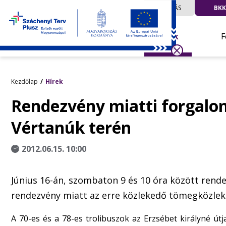
UTAZÁS
BKK
Hírek
F
Kezdőlap
Hírek
Rendezvény miatti forgalo
Vértanúk terén
2012.06.15. 10:00
Június 16-án, szombaton 9 és 10 óra között rendez
rendezvény miatt az erre közlekedő tömegközlek
A 70-es és a 78-es trolibuszok az Erzsébet királyné útja