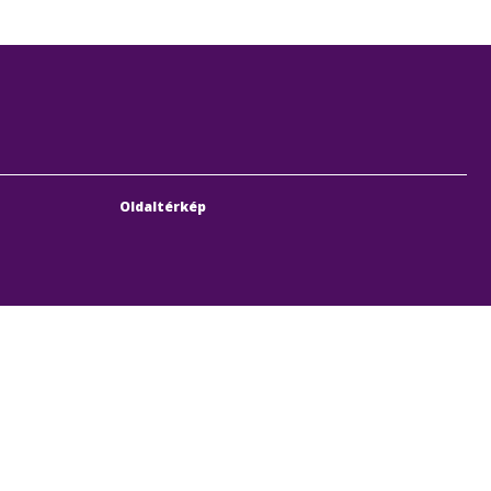
Oldaltérkép
bach Sebestyén utca 19-21