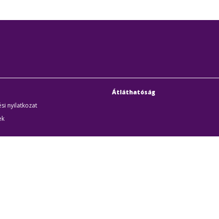
Átláthatóság
si nyilatkozat
ek
uditigazolás
k
udapesti Közlekedési Központ
Cím:
1075 Budapest, Rum
örűen Működő Részvénytársaság
Telefon:
+36 1 3 255 255