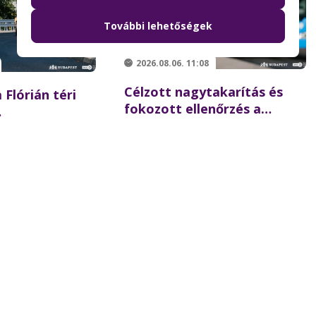
További lehetőségek
2026.08.06. 11:08
Célzott nagytakarítás és
 Flórián téri
fokozott ellenőrzés a
Batthyány téren –
 újraindulhat a
összehangolt akciót tartott
szaki hídon
partnereivel a BKK