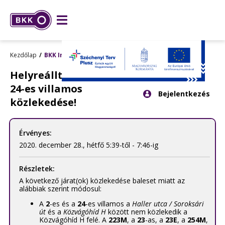
Kezdőlap
BKK Info
Helyreállt a 2-es és a
Kattintson
24-es villamos
Bejelentkezés
ide
közlekedése!
a
bejelentkezés
panel
Érvényes:
megnyitásához.
2020. december 28., hétfő 5:39-től - 7:46-ig
Részletek:
A következő járat(ok) közlekedése baleset miatt az
alábbiak szerint módosul:
A
2
-es és a
24
-es villamos a
Haller utca / Soroksári
út
és a
Közvágóhíd H
között nem közlekedik a
Közvágóhíd H felé. A
223M
, a
23
-as, a
23E
, a
254M
,