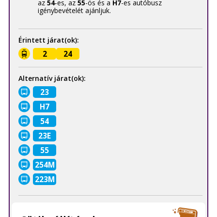
az
54
-es, az
55
-ös és a
H7
-es autóbusz
igénybevételét ajánljuk.
Érintett járat(ok):
2
24
Alternatív járat(ok):
23
H7
54
23E
55
254M
223M