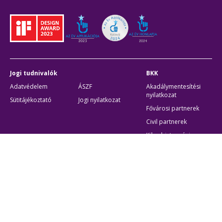
Jogi tudnivalók
BKK
Adatvédelem
ÁSZF
Akadálymentesítési
nyilatkozat
Sütitájékoztató
Jogi nyilatkozat
Fővárosi partnerek
Civil partnerek
Kiberbiztonsági
auditigazolás
Egyéb
Átláthatóság
Oldaltérkép
Akadálymentes beállítások
Sütibeállítások